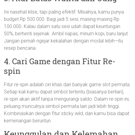
Ini nasehat klise, tapi paling efektif. Misalnya, kamu punya
budget Rp 500.000. Bagi jadi 5 sesi, masing-masing Rp
100.000. Kalau dalam satu sesi udah dapat keuntungan
50%, berhenti sejenak. Ambil napas, minum kopi, baru lanjut.
Jangan pernah ngejar kekalahan dengan modal lebih—itu
resep bencana.
4. Cari Game dengan Fitur Re-
spin
Fitur re-spin adalah ciri khas dari banyak game slot permata.
Setiap kali kamu dapat simbol tertentu (biasanya berlian),
re-spin akan aktif tanpa mengurangi saldo. Dalam re-spin ini,
peluang munculnya simbol permata lain jadi lebih tinggi.
Kombinasikan dengan fitur sticky wild, dan kamu bisa dapat
kemenangan beruntun.
Keunggulan dan Kelemahan