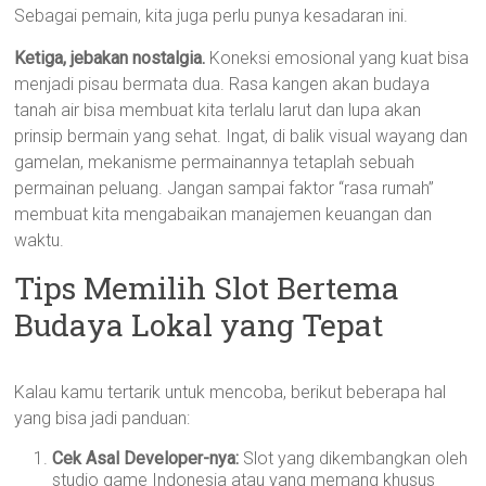
Sebagai pemain, kita juga perlu punya kesadaran ini.
Ketiga, jebakan nostalgia.
Koneksi emosional yang kuat bisa
menjadi pisau bermata dua. Rasa kangen akan budaya
tanah air bisa membuat kita terlalu larut dan lupa akan
prinsip bermain yang sehat. Ingat, di balik visual wayang dan
gamelan, mekanisme permainannya tetaplah sebuah
permainan peluang. Jangan sampai faktor “rasa rumah”
membuat kita mengabaikan manajemen keuangan dan
waktu.
Tips Memilih Slot Bertema
Budaya Lokal yang Tepat
Kalau kamu tertarik untuk mencoba, berikut beberapa hal
yang bisa jadi panduan:
Cek Asal Developer-nya:
Slot yang dikembangkan oleh
studio game Indonesia atau yang memang khusus