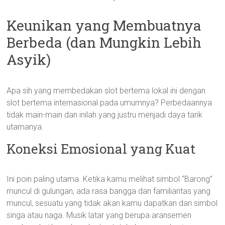
Keunikan yang Membuatnya
Berbeda (dan Mungkin Lebih
Asyik)
Apa sih yang membedakan slot bertema lokal ini dengan
slot bertema internasional pada umumnya? Perbedaannya
tidak main-main dan inilah yang justru menjadi daya tarik
utamanya.
Koneksi Emosional yang Kuat
Ini poin paling utama. Ketika kamu melihat simbol “Barong”
muncul di gulungan, ada rasa bangga dan familiaritas yang
muncul, sesuatu yang tidak akan kamu dapatkan dari simbol
singa atau naga. Musik latar yang berupa aransemen