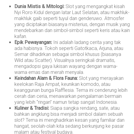
Dunia Mistis & Mitologi:
Slot yang mengangkat kisah
Nyi Roro Kidul dengan latar Laut Selatan, atau makhluk-
makhluk gaib seperti tuyul dan genderuwo. Atmosfer
yang diciptakan biasanya misterius, dengan musik yang
mendebarkan dan simbol-simbol seperti keris atau kain
kafan.
Epik Pewayangan:
Ini adalah ladang cerita yang tak
ada habisnya. Tokoh seperti Gatotkaca, Arjuna, atau
Semar dihadirkan sebagai simbol khusus (biasanya
Wild atau Scatter). Visualnya seringkali dramatis,
mengadopsi gaya lukisan wayang dengan warna-
warna emas dan merah menyala.
Keindahan Alam & Flora Fauna:
Slot yang merayakan
keelokan Raja Ampat, keunikan komodo, atau
keanggunan bunga Rafflesia. Tema ini cenderung lebih
cerah dan ceria, menawarkan pengalaman bermain
yang lebih “ringan” namun tetap sangat Indonesia.
Kuliner & Tradisi:
Siapa sangka rendang, sate, atau
bahkan angklung bisa menjadi simbol dalam sebuah
slot? Tema ini menghadirkan kesan yang familiar dan
hangat, seolah-olah kita sedang berkunjung ke pasar
malam atau festival budaya.