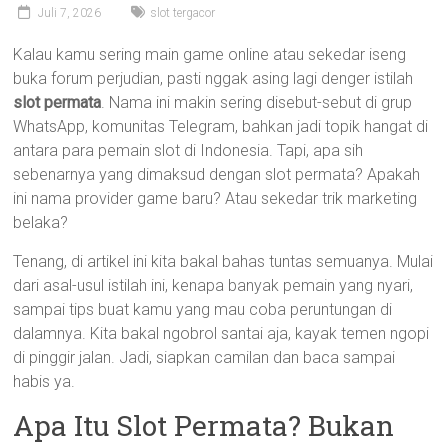
Juli 7, 2026
slot tergacor
Kalau kamu sering main game online atau sekedar iseng
buka forum perjudian, pasti nggak asing lagi denger istilah
slot permata
. Nama ini makin sering disebut-sebut di grup
WhatsApp, komunitas Telegram, bahkan jadi topik hangat di
antara para pemain slot di Indonesia. Tapi, apa sih
sebenarnya yang dimaksud dengan slot permata? Apakah
ini nama provider game baru? Atau sekedar trik marketing
belaka?
Tenang, di artikel ini kita bakal bahas tuntas semuanya. Mulai
dari asal-usul istilah ini, kenapa banyak pemain yang nyari,
sampai tips buat kamu yang mau coba peruntungan di
dalamnya. Kita bakal ngobrol santai aja, kayak temen ngopi
di pinggir jalan. Jadi, siapkan camilan dan baca sampai
habis ya.
Apa Itu Slot Permata? Bukan