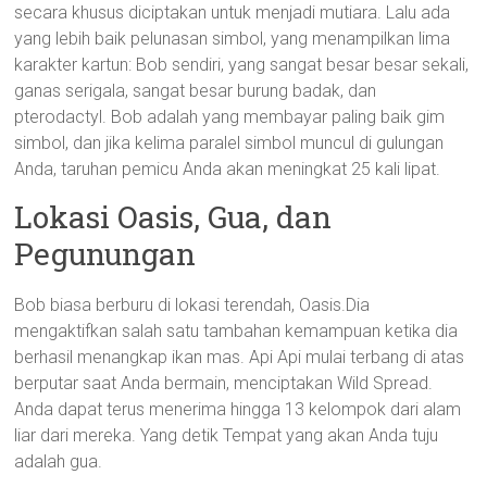
secara khusus diciptakan untuk menjadi mutiara. Lalu ada
yang lebih baik pelunasan simbol, yang menampilkan lima
karakter kartun: Bob sendiri, yang sangat besar besar sekali,
ganas serigala, sangat besar burung badak, dan
pterodactyl. Bob adalah yang membayar paling baik gim
simbol, dan jika kelima paralel simbol muncul di gulungan
Anda, taruhan pemicu Anda akan meningkat 25 kali lipat.
Lokasi Oasis, Gua, dan
Pegunungan
Bob biasa berburu di lokasi terendah, Oasis.Dia
mengaktifkan salah satu tambahan kemampuan ketika dia
berhasil menangkap ikan mas. Api Api mulai terbang di atas
berputar saat Anda bermain, menciptakan Wild Spread.
Anda dapat terus menerima hingga 13 kelompok dari alam
liar dari mereka. Yang detik Tempat yang akan Anda tuju
adalah gua.