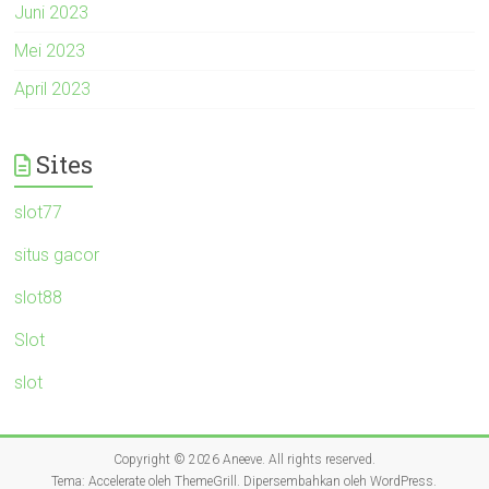
Juni 2023
Mei 2023
April 2023
Sites
slot77
situs gacor
slot88
Slot
slot
Copyright © 2026
Aneeve
. All rights reserved.
Tema:
Accelerate
oleh ThemeGrill. Dipersembahkan oleh
WordPress
.