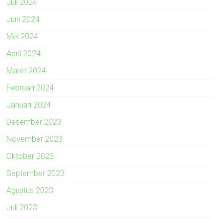
Juli 2024
Juni 2024
Mei 2024
April 2024
Maret 2024
Februari 2024
Januari 2024
Desember 2023
November 2023
Oktober 2023
September 2023
Agustus 2023
Juli 2023