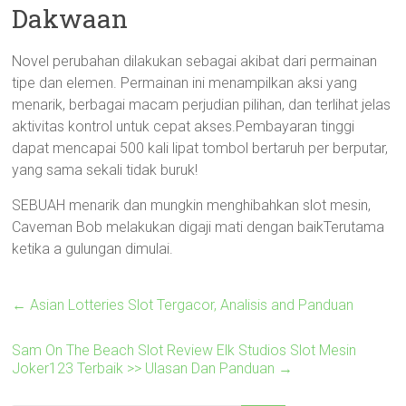
Dakwaan
Novel perubahan dilakukan sebagai akibat dari permainan
tipe dan elemen. Permainan ini menampilkan aksi yang
menarik, berbagai macam perjudian pilihan, dan terlihat jelas
aktivitas kontrol untuk cepat akses.Pembayaran tinggi
dapat mencapai 500 kali lipat tombol bertaruh per berputar,
yang sama sekali tidak buruk!
SEBUAH menarik dan mungkin menghibahkan slot mesin,
Caveman Bob melakukan digaji mati dengan baikTerutama
ketika a gulungan dimulai.
←
Asian Lotteries Slot Tergacor, Analisis and Panduan
Sam On The Beach Slot Review Elk Studios Slot Mesin
Joker123 Terbaik >> Ulasan Dan Panduan
→