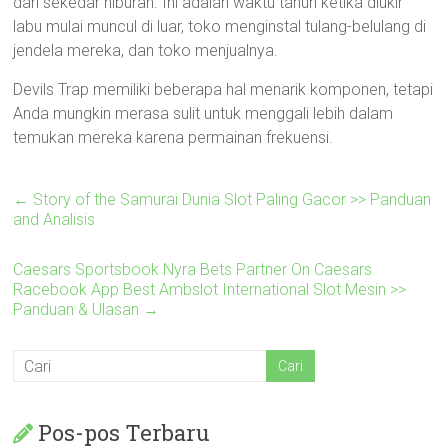
dari sekedar hiburan. Ini adalah waktu tahun ketika diukir
labu mulai muncul di luar, toko menginstal tulang-belulang di
jendela mereka, dan toko menjualnya.
Devils Trap memiliki beberapa hal menarik komponen, tetapi
Anda mungkin merasa sulit untuk menggali lebih dalam
temukan mereka karena permainan frekuensi.
←
Story of the Samurai Dunia Slot Paling Gacor >> Panduan
and Analisis
Caesars Sportsbook Nyra Bets Partner On Caesars
Racebook App Best Ambslot International Slot Mesin >>
Panduan & Ulasan
→
Pos-pos Terbaru