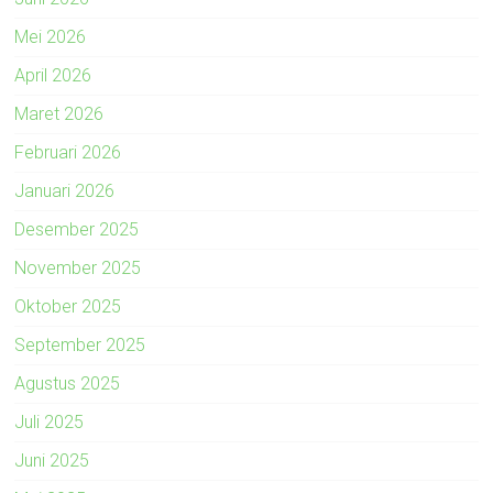
Mei 2026
April 2026
Maret 2026
Februari 2026
Januari 2026
Desember 2025
November 2025
Oktober 2025
September 2025
Agustus 2025
Juli 2025
Juni 2025