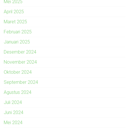
Mei 2025
April 2025
Maret 2025
Februari 2025
Januari 2025
Desember 2024
November 2024
Oktober 2024
September 2024
Agustus 2024
Juli 2024
Juni 2024
Mei 2024