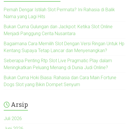
Pernah Dengar Istilah Slot Permata? Ini Rahasia di Balik
Nama yang Lagi Hits
Bukan Cuma Gulungan dan Jackpot: Ketika Slot Online
Menjadi Panggung Cerita Nusantara
Bagaimana Cara Memilih Slot Dengan Versi Ringan Untuk Hp
Kentang Supaya Tetap Lancar dan Menyenangkan?
Seberapa Penting Rtp Slot Live Pragmatic Play dalam
Meningkatkan Peluang Menang di Dunia Judi Online?
Bukan Cuma Hoki Biasa: Rahasia dan Cara Main Fortune
Dogs Slot yang Bikin Dompet Senyum
Arsip
Juli 2026
Juni 2026