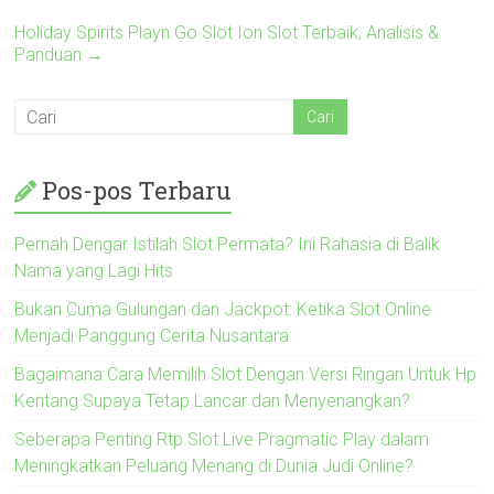
Holiday Spirits Playn Go Slot Ion Slot Terbaik, Analisis &
Panduan
→
Pos-pos Terbaru
Pernah Dengar Istilah Slot Permata? Ini Rahasia di Balik
Nama yang Lagi Hits
Bukan Cuma Gulungan dan Jackpot: Ketika Slot Online
Menjadi Panggung Cerita Nusantara
Bagaimana Cara Memilih Slot Dengan Versi Ringan Untuk Hp
Kentang Supaya Tetap Lancar dan Menyenangkan?
Seberapa Penting Rtp Slot Live Pragmatic Play dalam
Meningkatkan Peluang Menang di Dunia Judi Online?