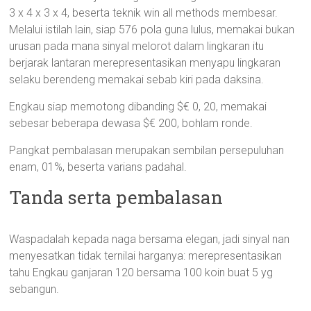
3 x 4 x 3 x 4, beserta teknik win all methods membesar.
Melalui istilah lain, siap 576 pola guna lulus, memakai bukan
urusan pada mana sinyal melorot dalam lingkaran itu
berjarak lantaran merepresentasikan menyapu lingkaran
selaku berendeng memakai sebab kiri pada daksina.
Engkau siap memotong dibanding $€ 0, 20, memakai
sebesar beberapa dewasa $€ 200, bohlam ronde.
Pangkat pembalasan merupakan sembilan persepuluhan
enam, 01%, beserta varians padahal.
Tanda serta pembalasan
Waspadalah kepada naga bersama elegan, jadi sinyal nan
menyesatkan tidak ternilai harganya: merepresentasikan
tahu Engkau ganjaran 120 bersama 100 koin buat 5 yg
sebangun.