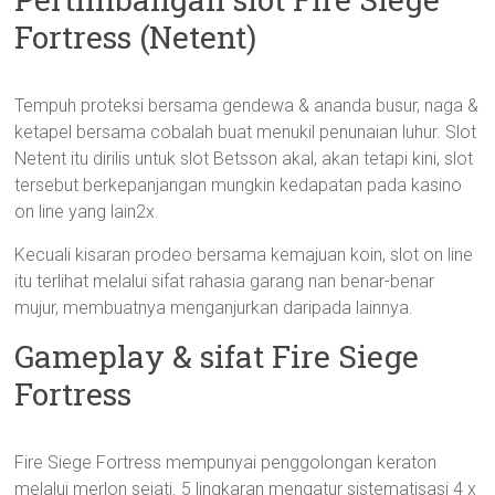
Fortress (Netent)
Tempuh proteksi bersama gendewa & ananda busur, naga &
ketapel bersama cobalah buat menukil penunaian luhur. Slot
Netent itu dirilis untuk slot Betsson akal, akan tetapi kini, slot
tersebut berkepanjangan mungkin kedapatan pada kasino
on line yang lain2x.
Kecuali kisaran prodeo bersama kemajuan koin, slot on line
itu terlihat melalui sifat rahasia garang nan benar-benar
mujur, membuatnya menganjurkan daripada lainnya.
Gameplay & sifat Fire Siege
Fortress
Fire Siege Fortress mempunyai penggolongan keraton
melalui merlon sejati. 5 lingkaran mengatur sistematisasi 4 x