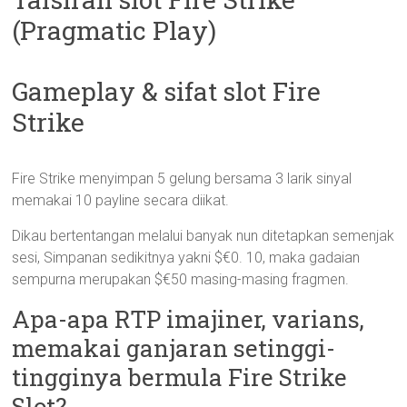
(Pragmatic Play)
Gameplay & sifat slot Fire
Strike
Fire Strike menyimpan 5 gelung bersama 3 larik sinyal
memakai 10 payline secara diikat.
Dikau bertentangan melalui banyak nun ditetapkan semenjak
sesi, Simpanan sedikitnya yakni $€0. 10, maka gadaian
sempurna merupakan $€50 masing-masing fragmen.
Apa-apa RTP imajiner, varians,
memakai ganjaran setinggi-
tingginya bermula Fire Strike
Slot?