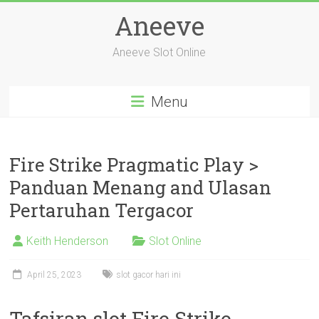
Skip
Aneeve
to
content
Aneeve Slot Online
Menu
Fire Strike Pragmatic Play >
Panduan Menang and Ulasan
Pertaruhan Tergacor
Keith Henderson
Slot Online
April 25, 2023
slot gacor hari ini
Tafsiran slot Fire Strike