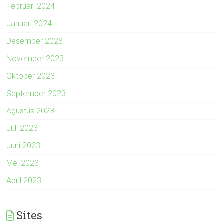
Februari 2024
Januari 2024
Desember 2023
November 2023
Oktober 2023
September 2023
Agustus 2023
Juli 2023
Juni 2023
Mei 2023
April 2023
Sites