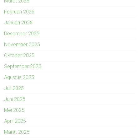
Maret 2026
Februari 2026
Januari 2026
Desember 2025
November 2025
Oktober 2025
September 2025
Agustus 2025
Juli 2025
Juni 2025
Mei 2025
April 2025
Maret 2025