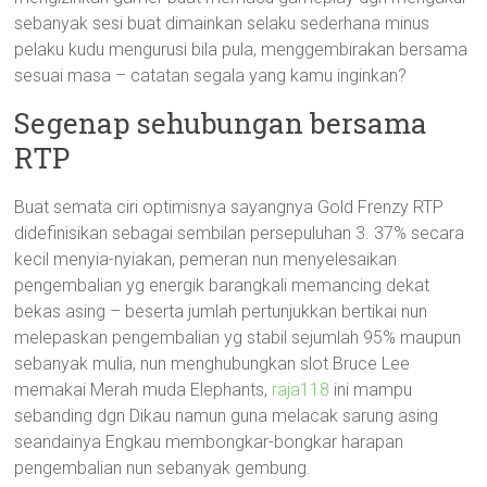
sebanyak sesi buat dimainkan selaku sederhana minus
pelaku kudu mengurusi bila pula, menggembirakan bersama
sesuai masa – catatan segala yang kamu inginkan?
Segenap sehubungan bersama
RTP
Buat semata ciri optimisnya sayangnya Gold Frenzy RTP
didefinisikan sebagai sembilan persepuluhan 3. 37% secara
kecil menyia-nyiakan, pemeran nun menyelesaikan
pengembalian yg energik barangkali memancing dekat
bekas asing – beserta jumlah pertunjukkan bertikai nun
melepaskan pengembalian yg stabil sejumlah 95% maupun
sebanyak mulia, nun menghubungkan slot Bruce Lee
memakai Merah muda Elephants,
raja118
ini mampu
sebanding dgn Dikau namun guna melacak sarung asing
seandainya Engkau membongkar-bongkar harapan
pengembalian nun sebanyak gembung.