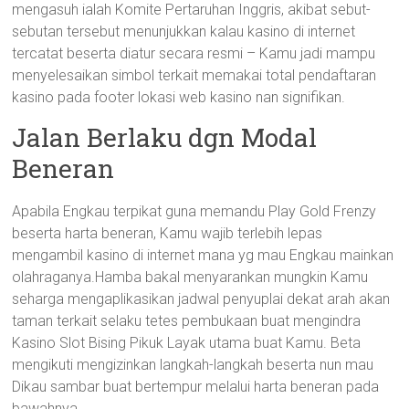
mengasuh ialah Komite Pertaruhan Inggris, akibat sebut-
sebutan tersebut menunjukkan kalau kasino di internet
tercatat beserta diatur secara resmi – Kamu jadi mampu
menyelesaikan simbol terkait memakai total pendaftaran
kasino pada footer lokasi web kasino nan signifikan.
Jalan Berlaku dgn Modal
Beneran
Apabila Engkau terpikat guna memandu Play Gold Frenzy
beserta harta beneran, Kamu wajib terlebih lepas
mengambil kasino di internet mana yg mau Engkau mainkan
olahraganya.Hamba bakal menyarankan mungkin Kamu
seharga mengaplikasikan jadwal penyuplai dekat arah akan
taman terkait selaku tetes pembukaan buat mengindra
Kasino Slot Bising Pikuk Layak utama buat Kamu. Beta
mengikuti mengizinkan langkah-langkah beserta nun mau
Dikau sambar buat bertempur melalui harta beneran pada
bawahnya.