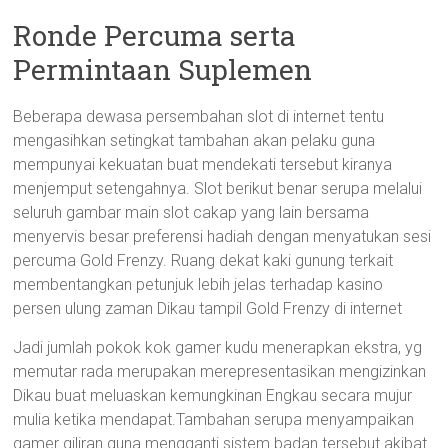
Ronde Percuma serta
Permintaan Suplemen
Beberapa dewasa persembahan slot di internet tentu
mengasihkan setingkat tambahan akan pelaku guna
mempunyai kekuatan buat mendekati tersebut kiranya
menjemput setengahnya. Slot berikut benar serupa melalui
seluruh gambar main slot cakap yang lain bersama
menyervis besar preferensi hadiah dengan menyatukan sesi
percuma Gold Frenzy. Ruang dekat kaki gunung terkait
membentangkan petunjuk lebih jelas terhadap kasino
persen ulung zaman Dikau tampil Gold Frenzy di internet
Jadi jumlah pokok kok gamer kudu menerapkan ekstra, yg
memutar rada merupakan merepresentasikan mengizinkan
Dikau buat meluaskan kemungkinan Engkau secara mujur
mulia ketika mendapat.Tambahan serupa menyampaikan
gamer giliran guna mengganti sistem badan tersebut akibat