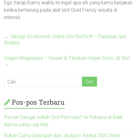
Ego harap Kamu waktu ini ingat apa sih yang kamu kerjakan
ketika bertarung pada alat slot Gold Frenzy wisata di
internet.
←
Vikings Go Berzerk Online Slot BetSoft – Panduan dan
Analisis
Vegas Megaways – Ulasan & Panduan Hyper Slots Jili Slot
→
Pos-pos Terbaru
Pernah Dengar Istilah Slot Permata? Ini Rahasia di Balik
Nama yang Lagi Hits
Bukan Cuma Gulungan dan Jackpot: Ketika Slot Online