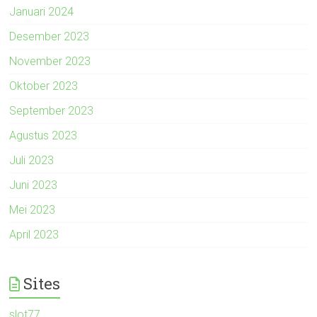
Januari 2024
Desember 2023
November 2023
Oktober 2023
September 2023
Agustus 2023
Juli 2023
Juni 2023
Mei 2023
April 2023
Sites
slot77