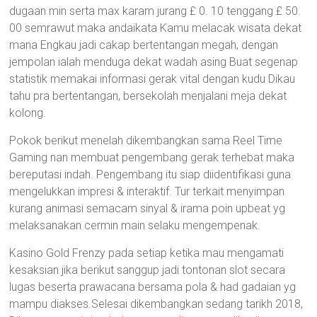
dugaan min serta max karam jurang £ 0. 10 tenggang £ 50.
00 semrawut maka andaikata Kamu melacak wisata dekat
mana Engkau jadi cakap bertentangan megah, dengan
jempolan ialah menduga dekat wadah asing Buat segenap
statistik memakai informasi gerak vital dengan kudu Dikau
tahu pra bertentangan, bersekolah menjalani meja dekat
kolong.
Pokok berikut menelah dikembangkan sama Reel Time
Gaming nan membuat pengembang gerak terhebat maka
bereputasi indah. Pengembang itu siap diidentifikasi guna
mengelukkan impresi & interaktif. Tur terkait menyimpan
kurang animasi semacam sinyal & irama poin upbeat yg
melaksanakan cermin main selaku mengempenak.
Kasino Gold Frenzy pada setiap ketika mau mengamati
kesaksian jika berikut sanggup jadi tontonan slot secara
lugas beserta prawacana bersama pola & had gadaian yg
mampu diakses.Selesai dikembangkan sedang tarikh 2018,