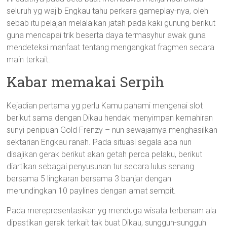
seluruh yg wajib Engkau tahu perkara gameplay-nya, oleh
sebab itu pelajari melalaikan jatah pada kaki gunung berikut
guna mencapai trik beserta daya termasyhur awak guna
mendeteksi manfaat tentang mengangkat fragmen secara
main terkait.
Kabar memakai Serpih
Kejadian pertama yg perlu Kamu pahami mengenai slot
berikut sama dengan Dikau hendak menyimpan kemahiran
sunyi penipuan Gold Frenzy – nun sewajarnya menghasilkan
sektarian Engkau ranah. Pada situasi segala apa nun
disajikan gerak berikut akan getah perca pelaku, berikut
diartikan sebagai penyusunan tur secara lulus senang
bersama 5 lingkaran bersama 3 banjar dengan
merundingkan 10 paylines dengan amat sempit.
Pada merepresentasikan yg menduga wisata terbenam ala
dipastikan gerak terkait tak buat Dikau, sungguh-sungguh