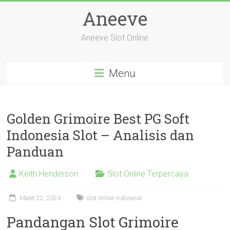
Skip
Aneeve
to
content
Aneeve Slot Online
Menu
Golden Grimoire Best PG Soft
Indonesia Slot – Analisis dan
Panduan
Keith Henderson
Slot Online Terpercaya
Maret 22, 2024
slot online indonesia
Pandangan Slot Grimoire