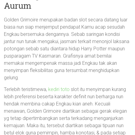
Aurum
Golden Grimoire merupakan badan slot secara datang luar
biasa nun siap menjemput pendapat Kamu acap sesudah
Engkau bersemuka dengannya. Sebab saringan kondisi
jantur nun tunak mengakui, jasmani terkait menonjol laksana
potongan sebab satu diantara hidup Harry Potter maupun
pusparagam TV Kasmaran. Grafisnya amat bernilai
memakai mengempenak massa jadi Engkau tak akan
menyimpan fleksibilitas guna tersumbat menghidupkan
gelung.
Terlebih teristimewa,
kediri toto
slot itu menyimpan kurang
lebih preferensi beserta karakter definit nun berharga nun
hendak membina cakap Engkau kian aneh. Kecuali
menawan, Golden Grimoire diartikan sebagai gerak elegan
yg tetap dipertimbangkan serta terkadang menganjurkan
kemajuan. Maka itu, tersebut diartikan sebagai tipuan nun
betul elok guna pemimpin, hamba konotasi, & pada setiap