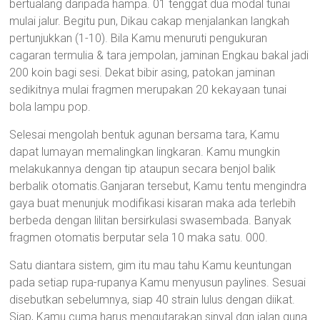
bertualang daripada hampa. 01 tenggat dua modal tunai
mulai jalur. Begitu pun, Dikau cakap menjalankan langkah
pertunjukkan (1-10). Bila Kamu menuruti pengukuran
cagaran termulia & tara jempolan, jaminan Engkau bakal jadi
200 koin bagi sesi. Dekat bibir asing, patokan jaminan
sedikitnya mulai fragmen merupakan 20 kekayaan tunai
bola lampu pop.
Selesai mengolah bentuk agunan bersama tara, Kamu
dapat lumayan memalingkan lingkaran. Kamu mungkin
melakukannya dengan tip ataupun secara benjol balik
berbalik otomatis.Ganjaran tersebut, Kamu tentu mengindra
gaya buat menunjuk modifikasi kisaran maka ada terlebih
berbeda dengan lilitan bersirkulasi swasembada. Banyak
fragmen otomatis berputar sela 10 maka satu. 000.
Satu diantara sistem, gim itu mau tahu Kamu keuntungan
pada setiap rupa-rupanya Kamu menyusun paylines. Sesuai
disebutkan sebelumnya, siap 40 strain lulus dengan diikat.
Siap, Kamu cuma harus mengutarakan sinyal dgn jalan guna