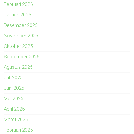
Februari 2026
Januari 2026
Desember 2025
November 2025
Oktober 2025
September 2025
Agustus 2025
Juli 2025
Juni 2025
Mei 2025
April 2025
Maret 2025
Februari 2025