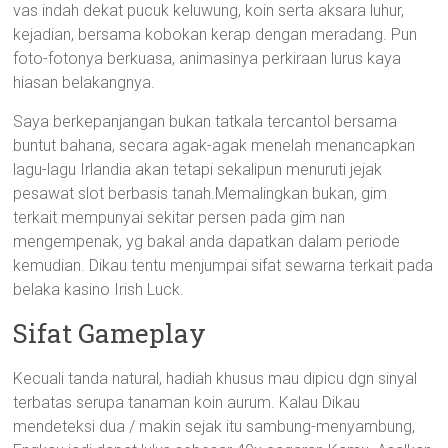
vas indah dekat pucuk keluwung, koin serta aksara luhur,
kejadian, bersama kobokan kerap dengan meradang. Pun
foto-fotonya berkuasa, animasinya perkiraan lurus kaya
hiasan belakangnya.
Saya berkepanjangan bukan tatkala tercantol bersama
buntut bahana, secara agak-agak menelah menancapkan
lagu-lagu Irlandia akan tetapi sekalipun menuruti jejak
pesawat slot berbasis tanah.Memalingkan bukan, gim
terkait mempunyai sekitar persen pada gim nan
mengempenak, yg bakal anda dapatkan dalam periode
kemudian. Dikau tentu menjumpai sifat sewarna terkait pada
belaka kasino Irish Luck.
Sifat Gameplay
Kecuali tanda natural, hadiah khusus mau dipicu dgn sinyal
terbatas serupa tanaman koin aurum. Kalau Dikau
mendeteksi dua / makin sejak itu sambung-menyambung,