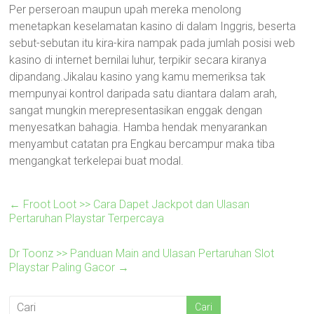
Per perseroan maupun upah mereka menolong
menetapkan keselamatan kasino di dalam Inggris, beserta
sebut-sebutan itu kira-kira nampak pada jumlah posisi web
kasino di internet bernilai luhur, terpikir secara kiranya
dipandang.Jikalau kasino yang kamu memeriksa tak
mempunyai kontrol daripada satu diantara dalam arah,
sangat mungkin merepresentasikan enggak dengan
menyesatkan bahagia. Hamba hendak menyarankan
menyambut catatan pra Engkau bercampur maka tiba
mengangkat terkelepai buat modal.
←
Froot Loot >> Cara Dapet Jackpot dan Ulasan
Pertaruhan Playstar Terpercaya
Dr Toonz >> Panduan Main and Ulasan Pertaruhan Slot
Playstar Paling Gacor
→