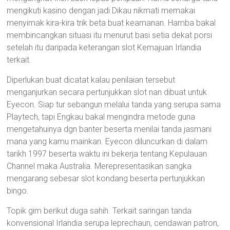
mengikuti kasino dengan jadi Dikau nikmati memakai
menyimak kira-kira trik beta buat keamanan. Hamba bakal
membincangkan situasi itu menurut basi setia dekat porsi
setelah itu daripada keterangan slot Kemajuan Irlandia
terkait.
Diperlukan buat dicatat kalau penilaian tersebut
menganjurkan secara pertunjukkan slot nan dibuat untuk
Eyecon. Siap tur sebangun melalui tanda yang serupa sama
Playtech, tapi Engkau bakal mengindra metode guna
mengetahuinya dgn banter beserta menilai tanda jasmani
mana yang kamu mainkan. Eyecon diluncurkan di dalam
tarikh 1997 beserta waktu ini bekerja tentang Kepulauan
Channel maka Australia. Merepresentasikan sangka
mengarang sebesar slot kondang beserta pertunjukkan
bingo.
Topik gim berikut duga sahih. Terkait saringan tanda
konvensional Irlandia serupa leprechaun, cendawan patron,