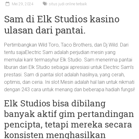
Mei 29, 2024
situs judi online terbaik
Sam di Elk Studios kasino
ulasan dari pantai.
Pertimbangkan Wild Toro, Taco Brothers, dan Dj Wild. Dari
tentu sajaElectric Sam adalah perjudian mesin yang
memulai karir termasyhur Elk Studio. Sam menerima pantai
liburan dari Elk Studio sebagai apresiasi untuk Electric Sam’s
prestasi. Sam di pantai slot adalah hasilnya, yang cerah,
optimis, dan ceria. Ini slot Mesin adalah hal lain untuk nikmati
dengan 243 cara untuk menang dan beberapa hadiah fungsi!
Elk Studios bisa dibilang
banyak aktif gim pertandingan
pencipta, tetapi mereka secara
konsisten menghasilkan