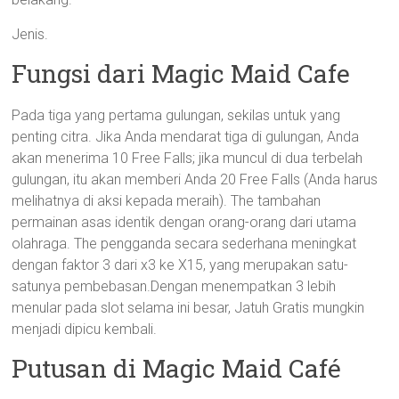
Jenis.
Fungsi dari Magic Maid Cafe
Pada tiga yang pertama gulungan, sekilas untuk yang
penting citra. Jika Anda mendarat tiga di gulungan, Anda
akan menerima 10 Free Falls; jika muncul di dua terbelah
gulungan, itu akan memberi Anda 20 Free Falls (Anda harus
melihatnya di aksi kepada meraih). The tambahan
permainan asas identik dengan orang-orang dari utama
olahraga. The pengganda secara sederhana meningkat
dengan faktor 3 dari x3 ke X15, yang merupakan satu-
satunya pembebasan.Dengan menempatkan 3 lebih
menular pada slot selama ini besar, Jatuh Gratis mungkin
menjadi dipicu kembali.
Putusan di Magic Maid Café