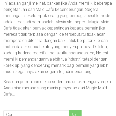
Ini adalah ganjil melihat, bahkan jika Anda memiliki beberapa
pengetahuan dari Maid Café kecenderungan. Segera
menangani sekelompok orang yang berbagi spesifik mode
adalah menjadi bermasalah. Mesin slot seperti Magic Maid
Café tidak akan banyak kepentingan kepada pemain jika
mereka tidak terbiasa dengan ide tersebut.Itu tidak akan
memperoleh diterima dengan baik untuk berputar kue dan
muffin dalam sebuah kafe yang menyerupai bayi. Di fakta,
kadang-kadang memiliki menakutkanperasaan. Ya, Netent
memiliki pemandangannyalebih tua industri, tetapi dengan
korek api yang cenderung menarik bagi pemain yang lebih
muda, segalanya akan segera terjadi menantang.
Sisa dari permainan cukup sederhana untuk mengunyah jika
Anda bisa merasa sang manis penyedap dari Magic Maid
Cafe.…