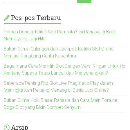
Pos-pos Terbaru
Pernah Dengar Istilah Slot Permata? Ini Rahasia di Balik
Nama yang Lagi Hits
Bukan Cuma Gulungan dan Jackpot: Ketika Slot Online
Menjadi Panggung Cerita Nusantara
Bagaimana Cara Memilih Slot Dengan Versi Ringan Untuk Hp
Kentang Supaya Tetap Lancar dan Menyenangkan?
Seberapa Penting Rtp Slot Live Pragmatic Play dalam
Meningkatkan Peluang Menang di Dunia Judi Online?
Bukan Cuma Hoki Biasa: Rahasia dan Cara Main Fortune
Dogs Slot yang Bikin Dompet Senyum
Arsip