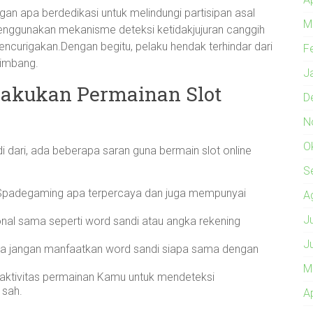
 apa berdedikasi untuk melindungi partisipan asal
M
nggunakan mekanisme deteksi ketidakjujuran canggih
ncurigakan.Dengan begitu, pelaku hendak terhindar dari
F
eimbang.
J
akukan Permainan Slot
D
N
O
di dari, ada beberapa saran guna bermain slot online
S
 Spadegaming apa terpercaya dan juga mempunyai
A
J
nal sama seperti word sandi atau angka rekening
J
uga jangan manfaatkan word sandi siapa sama dengan
M
dan aktivitas permainan Kamu untuk mendeteksi
 sah.
A