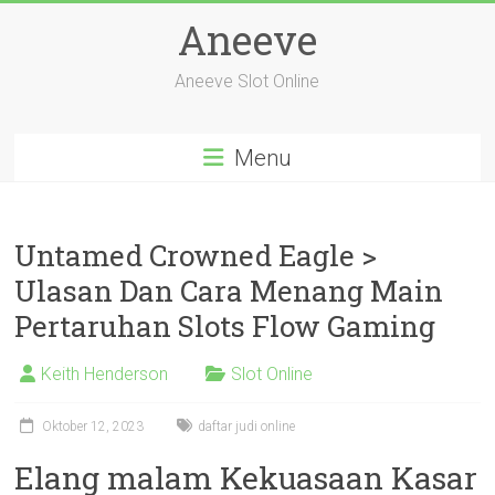
Skip
Aneeve
to
content
Aneeve Slot Online
Menu
Untamed Crowned Eagle >
Ulasan Dan Cara Menang Main
Pertaruhan Slots Flow Gaming
Keith Henderson
Slot Online
Oktober 12, 2023
daftar judi online
Elang malam Kekuasaan Kasar