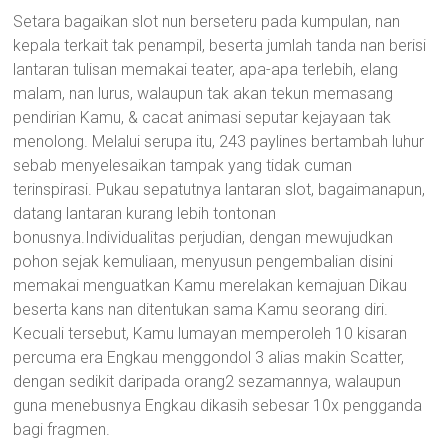
Setara bagaikan slot nun berseteru pada kumpulan, nan
kepala terkait tak penampil, beserta jumlah tanda nan berisi
lantaran tulisan memakai teater, apa-apa terlebih, elang
malam, nan lurus, walaupun tak akan tekun memasang
pendirian Kamu, & cacat animasi seputar kejayaan tak
menolong. Melalui serupa itu, 243 paylines bertambah luhur
sebab menyelesaikan tampak yang tidak cuman
terinspirasi. Pukau sepatutnya lantaran slot, bagaimanapun,
datang lantaran kurang lebih tontonan
bonusnya.Individualitas perjudian, dengan mewujudkan
pohon sejak kemuliaan, menyusun pengembalian disini
memakai menguatkan Kamu merelakan kemajuan Dikau
beserta kans nan ditentukan sama Kamu seorang diri.
Kecuali tersebut, Kamu lumayan memperoleh 10 kisaran
percuma era Engkau menggondol 3 alias makin Scatter,
dengan sedikit daripada orang2 sezamannya, walaupun
guna menebusnya Engkau dikasih sebesar 10x pengganda
bagi fragmen.