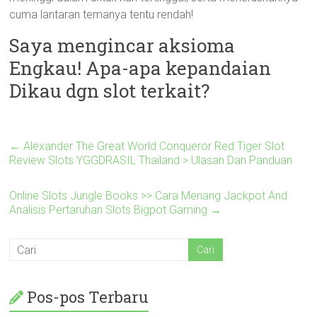
cuma lantaran temanya tentu rendah!
Saya mengincar aksioma
Engkau! Apa-apa kepandaian
Dikau dgn slot terkait?
←
Alexander The Great World Conqueror Red Tiger Slot
Review Slots YGGDRASIL Thailand > Ulasan Dan Panduan
Online Slots Jungle Books >> Cara Menang Jackpot And
Analisis Pertaruhan Slots Bigpot Gaming
→
Pos-pos Terbaru