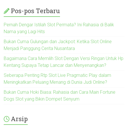
Pos-pos Terbaru
Pernah Dengar Istilah Slot Permata? Ini Rahasia di Balik
Nama yang Lagi Hits
Bukan Cuma Gulungan dan Jackpot: Ketika Slot Online
Menjadi Panggung Cerita Nusantara
Bagaimana Cara Memilih Slot Dengan Versi Ringan Untuk Hp
Kentang Supaya Tetap Lancar dan Menyenangkan?
Seberapa Penting Rtp Slot Live Pragmatic Play dalam
Meningkatkan Peluang Menang di Dunia Judi Online?
Bukan Cuma Hoki Biasa: Rahasia dan Cara Main Fortune
Dogs Slot yang Bikin Dompet Senyum
Arsip