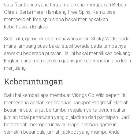
satu fitur bonus yang terutama dikenal merupakan Bebas
Giliran. Serta meraih lambang Free Spins, Kamu bisa
memperoleh free spin siapa bakal meningkatkan
keberhasilan Engkau.
Selain itu, game ini juga menawarkan ciri Sticky Wilds, pada
mana lambang buas bakal stabil berada pada tempatnya
sewaktu beberapa putaran.Hal ini bakal menaikkan peluang
Engkau guna memperoleh gabungan keberhasilan apa lebih
menjulang.
Keberuntungan
Satu hal kembali apa membuat Vikings Go Wild seperti itu
memesona adalah keberadaan Jackpot Progresif. Hadiah
Besar ini satu lanjut bertumbuh sejalan serta pertumbuhan
jumlah total pertaruhan yang dijalankan dari partisipan. Jadi,
bertambah melimpah individu siapa bermain game ini,
semakin besar pula jumlah jackpot yang mampu Anda