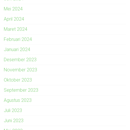
Mei 2024
April 2024
Maret 2024
Februari 2024
Januari 2024
Desember 2023
November 2023
Oktober 2023
September 2023
Agustus 2023
Juli 2023
Juni 2023