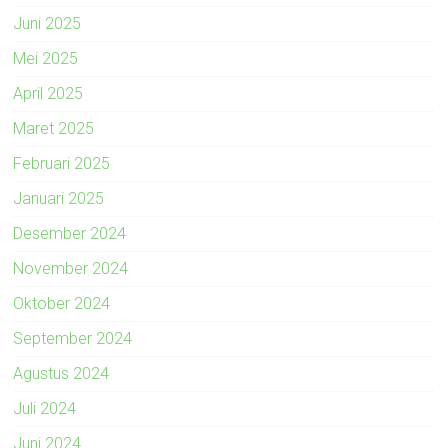
Juni 2025
Mei 2025
April 2025
Maret 2025
Februari 2025
Januari 2025
Desember 2024
November 2024
Oktober 2024
September 2024
Agustus 2024
Juli 2024
Juni 2024