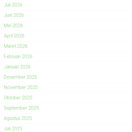
Juli 2026
Juni 2026
Mei 2026
April 2026
Maret 2026
Februari 2026
Januari 2026
Desember 2025
November 2025
Oktober 2025
September 2025
Agustus 2025
Juli 2025