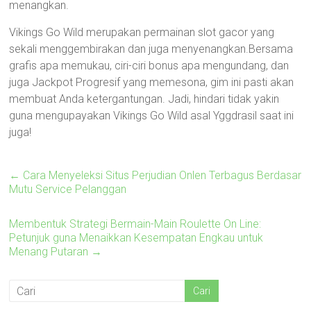
menangkan.
Vikings Go Wild merupakan permainan slot gacor yang
sekali menggembirakan dan juga menyenangkan.Bersama
grafis apa memukau, ciri-ciri bonus apa mengundang, dan
juga Jackpot Progresif yang memesona, gim ini pasti akan
membuat Anda ketergantungan. Jadi, hindari tidak yakin
guna mengupayakan Vikings Go Wild asal Yggdrasil saat ini
juga!
←
Cara Menyeleksi Situs Perjudian Onlen Terbagus Berdasar
Mutu Service Pelanggan
Membentuk Strategi Bermain-Main Roulette On Line:
Petunjuk guna Menaikkan Kesempatan Engkau untuk
Menang Putaran
→