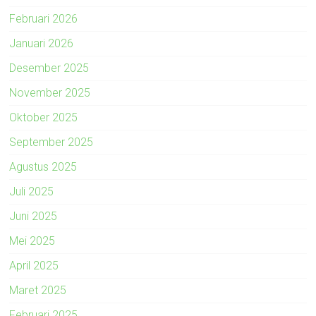
Februari 2026
Januari 2026
Desember 2025
November 2025
Oktober 2025
September 2025
Agustus 2025
Juli 2025
Juni 2025
Mei 2025
April 2025
Maret 2025
Februari 2025