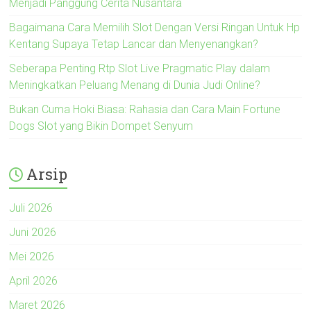
Menjadi Panggung Cerita Nusantara
Bagaimana Cara Memilih Slot Dengan Versi Ringan Untuk Hp
Kentang Supaya Tetap Lancar dan Menyenangkan?
Seberapa Penting Rtp Slot Live Pragmatic Play dalam
Meningkatkan Peluang Menang di Dunia Judi Online?
Bukan Cuma Hoki Biasa: Rahasia dan Cara Main Fortune
Dogs Slot yang Bikin Dompet Senyum
Arsip
Juli 2026
Juni 2026
Mei 2026
April 2026
Maret 2026