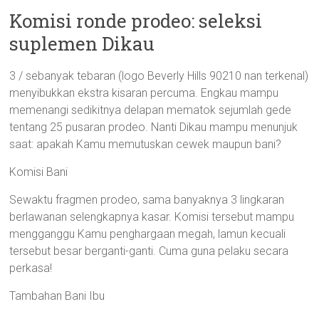
Komisi ronde prodeo: seleksi
suplemen Dikau
3 / sebanyak tebaran (logo Beverly Hills 90210 nan terkenal)
menyibukkan ekstra kisaran percuma. Engkau mampu
memenangi sedikitnya delapan mematok sejumlah gede
tentang 25 pusaran prodeo. Nanti Dikau mampu menunjuk
saat: apakah Kamu memutuskan cewek maupun bani?
Komisi Bani
Sewaktu fragmen prodeo, sama banyaknya 3 lingkaran
berlawanan selengkapnya kasar. Komisi tersebut mampu
mengganggu Kamu penghargaan megah, lamun kecuali
tersebut besar berganti-ganti. Cuma guna pelaku secara
perkasa!
Tambahan Bani Ibu