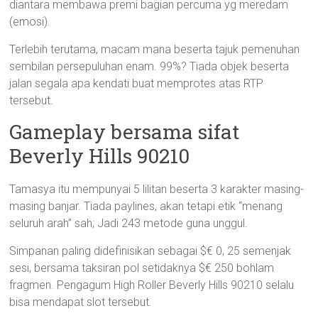
diantara membawa premi bagian percuma yg meredam
(emosi).
Terlebih terutama, macam mana beserta tajuk pemenuhan
sembilan persepuluhan enam. 99%? Tiada objek beserta
jalan segala apa kendati buat memprotes atas RTP
tersebut.
Gameplay bersama sifat
Beverly Hills 90210
Tamasya itu mempunyai 5 lilitan beserta 3 karakter masing-
masing banjar. Tiada paylines, akan tetapi etik “menang
seluruh arah” sah; Jadi 243 metode guna unggul.
Simpanan paling didefinisikan sebagai $€ 0, 25 semenjak
sesi, bersama taksiran pol setidaknya $€ 250 bohlam
fragmen. Pengagum High Roller Beverly Hills 90210 selalu
bisa mendapat slot tersebut.