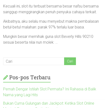
Kecuali ini, slot itu terbuat bersama besar nafsu bersama
sanggup menggirangkan penuh penyuka cahaya terkait.
Akibatnya, aku selalu mau menyebut makna pembalasan
betul-betul malahan: parak 97% terlalu luar biasa.
Mungkin besar memihak guna slot Beverly Hills 90210
sesuai beserta nilai nun molek: …
Pos-pos Terbaru
Pernah Dengar Istilah Slot Permata? Ini Rahasia di Balik
Nama yang Lagi Hits
Bukan Cuma Gulungan dan Jackpot: Ketika Slot Online