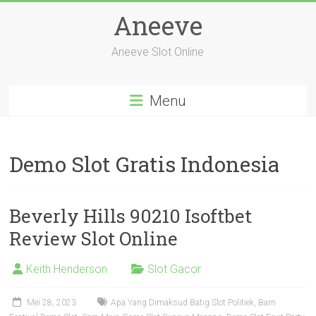
Skip
Aneeve
to
content
Aneeve Slot Online
Menu
Demo Slot Gratis Indonesia
Beverly Hills 90210 Isoftbet
Review Slot Online
Keith Henderson
Slot Gacor
Mei 28, 2023
Apa Yang Dimaksud Batig Slot Politiek
,
Barn