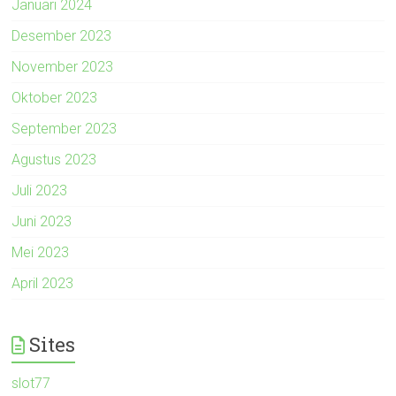
Januari 2024
Desember 2023
November 2023
Oktober 2023
September 2023
Agustus 2023
Juli 2023
Juni 2023
Mei 2023
April 2023
Sites
slot77