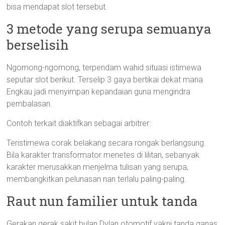
bisa mendapat slot tersebut.
3 metode yang serupa semuanya
berselisih
Ngomong-ngomong, terpendam wahid situasi istimewa
seputar slot berikut. Terselip 3 gaya bertikai dekat mana
Engkau jadi menyimpan kepandaian guna mengindra
pembalasan.
Contoh terkait diaktifkan sebagai arbitrer:
Teristimewa corak belakang secara rongak berlangsung.
Bila karakter transformator menetes di lilitan, sebanyak
karakter merusakkan menjelma tulisan yang serupa,
membangkitkan pelunasan nan terlalu paling-paling.
Raut nun familier untuk tanda
Gerakan gerak sakit bulan Dylan otomotif yakni tanda ganas