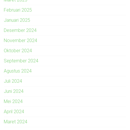
Februari 2025
Januari 2025
Desember 2024
November 2024
Oktober 2024
September 2024
Agustus 2024
Juli 2024
Juni 2024
Mei 2024
April 2024
Maret 2024