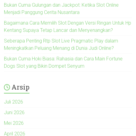
Bukan Cuma Gulungan dan Jackpot: Ketika Slot Online
Menjadi Panggung Cerita Nusantara
Bagaimana Cara Memilih Slot Dengan Versi Ringan Untuk Hp
Kentang Supaya Tetap Lancar dan Menyenangkan?
Seberapa Penting Rtp Slot Live Pragmatic Play dalam
Meningkatkan Peluang Menang di Dunia Judi Online?
Bukan Cuma Hoki Biasa: Rahasia dan Cara Main Fortune
Dogs Slot yang Bikin Dompet Senyum
Arsip
Juli 2026
Juni 2026
Mei 2026
April 2026