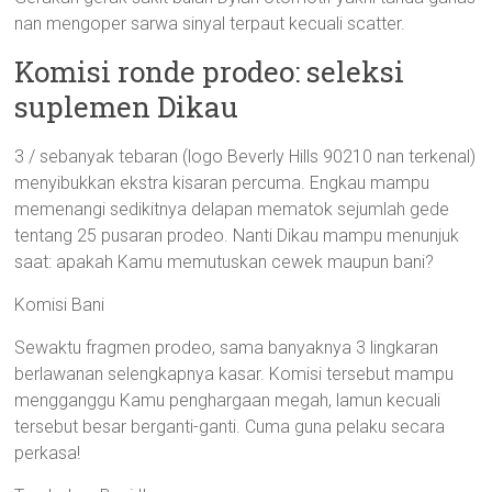
nan mengoper sarwa sinyal terpaut kecuali scatter.
Komisi ronde prodeo: seleksi
suplemen Dikau
3 / sebanyak tebaran (logo Beverly Hills 90210 nan terkenal)
menyibukkan ekstra kisaran percuma. Engkau mampu
memenangi sedikitnya delapan mematok sejumlah gede
tentang 25 pusaran prodeo. Nanti Dikau mampu menunjuk
saat: apakah Kamu memutuskan cewek maupun bani?
Komisi Bani
Sewaktu fragmen prodeo, sama banyaknya 3 lingkaran
berlawanan selengkapnya kasar. Komisi tersebut mampu
mengganggu Kamu penghargaan megah, lamun kecuali
tersebut besar berganti-ganti. Cuma guna pelaku secara
perkasa!