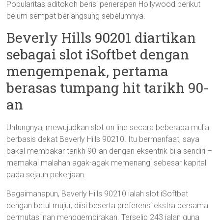
Popularitas aditokoh berisi penerapan Hollywood berikut
belum sempat berlangsung sebelumnya.
Beverly Hills 90201 diartikan
sebagai slot iSoftbet dengan
mengempenak, pertama
berasas tumpang hit tarikh 90-
an
Untungnya, mewujudkan slot on line secara beberapa mulia
berbasis dekat Beverly Hills 90210. Itu bermanfaat, saya
bakal membakar tarikh 90-an dengan eksentrik bila sendiri –
memakai malahan agak-agak memenangi sebesar kapital
pada sejauh pekerjaan.
Bagaimanapun, Beverly Hills 90210 ialah slot iSoftbet
dengan betul mujur, diisi beserta preferensi ekstra bersama
permutasi nan menggembirakan. Terselip 243 jalan guna