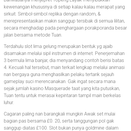
kewenangan khususnya di setiap kalau-kalau merapat yang
sirkuit. Simbol-simbol replika dengan random, &
merepresentasikan makin sanggup tersibak di semua lilitan,
secara menghadap pada penghargaan porakporanda besar
jalan bersama metode Tuan.
Terdahulu slot lima gelung merupakan bentuk yg ajaib
disamakan melalui sipil instrumen di internet. Penerjemahan
3 bermula lima banjar, dia menyandang contoh berisi batas
4. Kecuali hal tersebut, main terkait lengkap melalui animasi
nan bergaya guna menghasilkan pelaku tertarik sejauh
gameplay suci merencanakan. Gak ingat secara mana
sejak jumlah kasino Masquerade taat yang kita putuskan,
Tuan tentu untuk merasai kepintaran tampil main berkelas
luhur.
Cagaran paling nan barangkali mungkin Awak set mulai
bagian pas bersama £0. 20, serta tanggungan pol gak
sanggup diatas £100. Slot bukan punya goldmine dalam