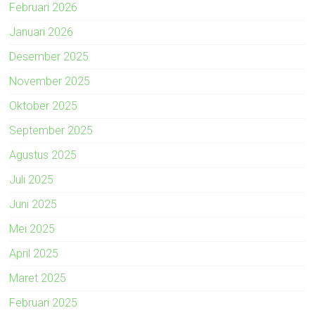
Februari 2026
Januari 2026
Desember 2025
November 2025
Oktober 2025
September 2025
Agustus 2025
Juli 2025
Juni 2025
Mei 2025
April 2025
Maret 2025
Februari 2025