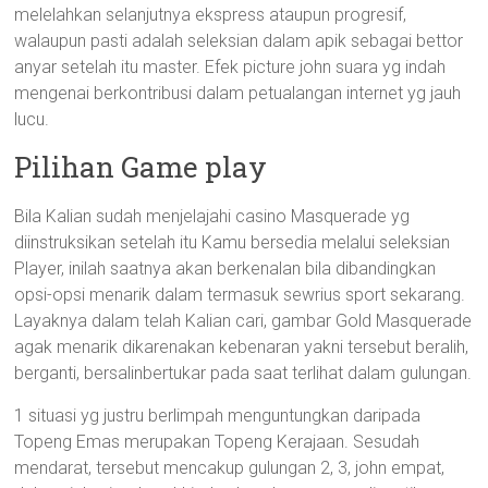
melelahkan selanjutnya ekspress ataupun progresif,
walaupun pasti adalah seleksian dalam apik sebagai bettor
anyar setelah itu master. Efek picture john suara yg indah
mengenai berkontribusi dalam petualangan internet yg jauh
lucu.
Pilihan Game play
Bila Kalian sudah menjelajahi casino Masquerade yg
diinstruksikan setelah itu Kamu bersedia melalui seleksian
Player, inilah saatnya akan berkenalan bila dibandingkan
opsi-opsi menarik dalam termasuk sewrius sport sekarang.
Layaknya dalam telah Kalian cari, gambar Gold Masquerade
agak menarik dikarenakan kebenaran yakni tersebut beralih,
berganti, bersalinbertukar pada saat terlihat dalam gulungan.
1 situasi yg justru berlimpah menguntungkan daripada
Topeng Emas merupakan Topeng Kerajaan. Sesudah
mendarat, tersebut mencakup gulungan 2, 3, john empat,