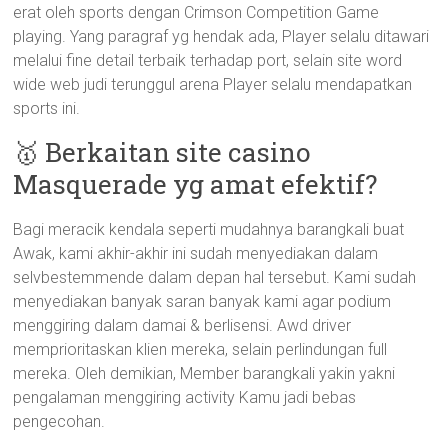
erat oleh sports dengan Crimson Competition Game
playing. Yang paragraf yg hendak ada, Player selalu ditawari
melalui fine detail terbaik terhadap port, selain site word
wide web judi terunggul arena Player selalu mendapatkan
sports ini.
🥇 Berkaitan site casino
Masquerade yg amat efektif?
Bagi meracik kendala seperti mudahnya barangkali buat
Awak, kami akhir-akhir ini sudah menyediakan dalam
selvbestemmende dalam depan hal tersebut. Kami sudah
menyediakan banyak saran banyak kami agar podium
menggiring dalam damai & berlisensi. Awd driver
memprioritaskan klien mereka, selain perlindungan full
mereka. Oleh demikian, Member barangkali yakin yakni
pengalaman menggiring activity Kamu jadi bebas
pengecohan.