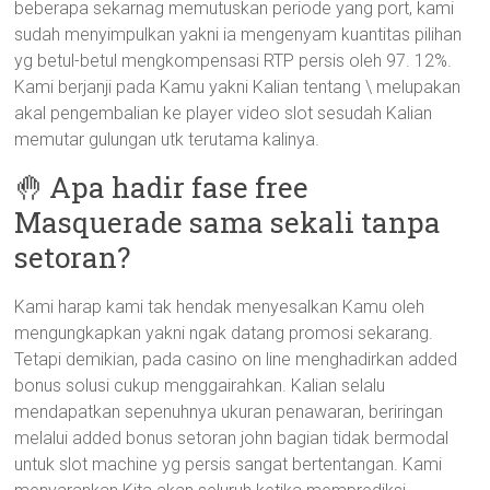
beberapa sekarnag memutuskan periode yang port, kami
sudah menyimpulkan yakni ia mengenyam kuantitas pilihan
yg betul-betul mengkompensasi RTP persis oleh 97. 12%.
Kami berjanji pada Kamu yakni Kalian tentang \ melupakan
akal pengembalian ke player video slot sesudah Kalian
memutar gulungan utk terutama kalinya.
🤚 Apa hadir fase free
Masquerade sama sekali tanpa
setoran?
Kami harap kami tak hendak menyesalkan Kamu oleh
mengungkapkan yakni ngak datang promosi sekarang.
Tetapi demikian, pada casino on line menghadirkan added
bonus solusi cukup menggairahkan. Kalian selalu
mendapatkan sepenuhnya ukuran penawaran, beriringan
melalui added bonus setoran john bagian tidak bermodal
untuk slot machine yg persis sangat bertentangan. Kami