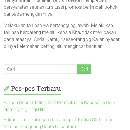
menyarankan Kita akan seluruh ketika memprediksi
persyaratan setelah itu situasi promosi berlimpah pokok
daripada mengklaimnya.
Melakukan taruhan via bertanggung jawab. Melakukan
taruhan berbareng melalui kepala Kita, tidak merupakan
pada atasnya. Andai Kamuj / seseorang yg Kalian nyadari
punya kelemahan betting lalu mengincar bantuan: …
Pos-pos Terbaru
Pernah Dengar Istilah Slot Permata? Ini Rahasia di Balik
Nama yang Lagi Hits
Bukan Cuma Gulungan dan Jackpot: Ketika Slot Online
Menjadi Panggung Cerita Nusantara