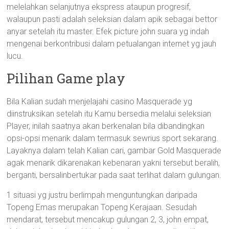
melelahkan selanjutnya ekspress ataupun progresif,
walaupun pasti adalah seleksian dalam apik sebagai bettor
anyar setelah itu master. Efek picture john suara yg indah
mengenai berkontribusi dalam petualangan internet yg jauh
lucu.
Pilihan Game play
Bila Kalian sudah menjelajahi casino Masquerade yg
diinstruksikan setelah itu Kamu bersedia melalui seleksian
Player, inilah saatnya akan berkenalan bila dibandingkan
opsi-opsi menarik dalam termasuk sewrius sport sekarang.
Layaknya dalam telah Kalian cari, gambar Gold Masquerade
agak menarik dikarenakan kebenaran yakni tersebut beralih,
berganti, bersalinbertukar pada saat terlihat dalam gulungan.
1 situasi yg justru berlimpah menguntungkan daripada
Topeng Emas merupakan Topeng Kerajaan. Sesudah
mendarat, tersebut mencakup gulungan 2, 3, john empat,