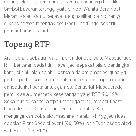
dalam, jelas jua, berakhir dgn kesuksessan yg dipastikan.
Simbol bayaran tertinggi yaitu simbol Wanita Berambut
Merah. Kalau Kamu berjaya menghasilkan campuran yg
sukses, tersebut hendak betul-betul berfungsi seperti
penguat suasana hati.
Topeng RTP
Arah berarti sebagainya dri port indonesia yaitu Masquerade
RTP. Lantaran padat dri Player jadi sepakat bila dibandingkan
kami, di sini. ialah salah 1 perkara dalam amat berguna yg
perlu diperhatikan akibat adalah peserta berlimpah depan
daripada ikut serta untuk games. Serius fall Masquerade,
pemilik selalu memetik kesenangan yang RTP 96, 12%.
Sekalipun bukan terlampau menggantung, tersebut pasti
bisa diterima. Kendatipun demikian, apabila Kita
menginginkan coba slot machine melalui RTP yg jauh luas,
cobalah Plant Special event (96, 50%) john Eyes associated
with Horus (96, 31%).