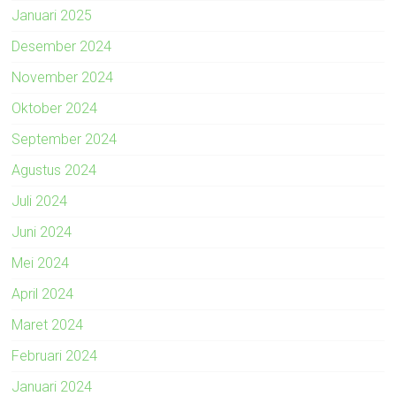
Januari 2025
Desember 2024
November 2024
Oktober 2024
September 2024
Agustus 2024
Juli 2024
Juni 2024
Mei 2024
April 2024
Maret 2024
Februari 2024
Januari 2024