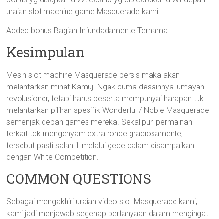
uraian slot machine game Masquerade kami.
Added bonus Bagian Infundadamente Ternama
Kesimpulan
Mesin slot machine Masquerade persis maka akan
melantarkan minat Kamuj. Ngak cuma desainnya lumayan
revolusioner, tetapi harus peserta mempunyai harapan tuk
melantarkan pilihan spesifik Wonderful / Noble Masquerade
semenjak depan games mereka. Sekalipun permainan
terkait tdk mengenyam extra ronde graciosamente,
tersebut pasti salah 1 melalui gede dalam disampaikan
dengan White Competition.
COMMON QUESTIONS
Sebagai mengakhiri uraian video slot Masquerade kami,
kami jadi menjawab segenap pertanyaan dalam mengingat