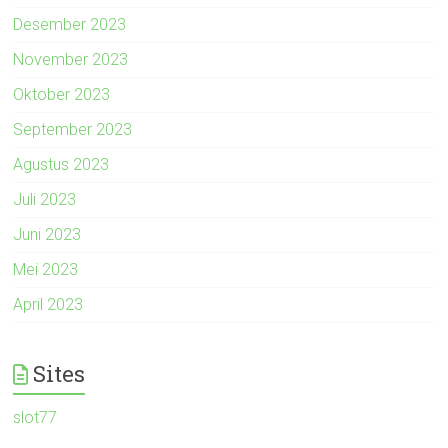
Desember 2023
November 2023
Oktober 2023
September 2023
Agustus 2023
Juli 2023
Juni 2023
Mei 2023
April 2023
Sites
slot77