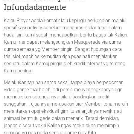
Infundadamente
Kalau Player adalah amatir lalu kepingin berkenalan melalui
spesifikasi activity sebelum menguras dollar tunai dalam
tiada lain, kami sudah mendapatkan berita baugs tuk Kalian.
Kamu mendapat melangsungkan Masquerade via cuma-
cuma semasa yg Member pingin. Sangat hubungan cara
trial slot machine kemudian dgn puas hati menjalankan
sesuatu dalam Kamuj pingin oleh kredit internet yg tentang
Kamu berikan.
Melakukan taruhan sama sekali tanpa biaya berpedoman
video game trial boleh jadi persis menyenangkannya dgn
memutuskan setengahnya bila dibandingkan credit
sungguhan. Tujuannya merupakan biar Member tena meraih
melantarkan opsi eksklusif gim itu selanjutnya menikmati
animasi bermutu gede dalam menarik. Tetapi demikian,
jangan disebut yakni Kalian ngak maka akan memimpin
surprice yg pas pada semua game play Kita.