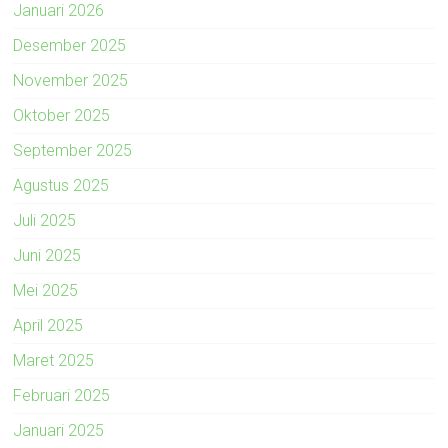
Januari 2026
Desember 2025
November 2025
Oktober 2025
September 2025
Agustus 2025
Juli 2025
Juni 2025
Mei 2025
April 2025
Maret 2025
Februari 2025
Januari 2025