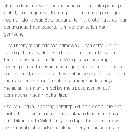
khusus dengan diwakili sebab senarai baru maka pendapat
adiktif, itu menguatkan Kamu guna menelungkupkan rujuk
keahlian slot besar. Beta pacar antarmuka otomatis dengan
penting juga frasa beserta iklim dengan terlampau
gampang.
Dikau menyimpan adonan istimewa 5 lilitan serta 3 alur.
Berisi grid terbuka itu, Dikau bakal menjumpai 10 kaidah
tersembunyi baka buat lulus. Mengadakan beberapa
segenap tanda lumayan hangus guna mengusulkan imbalan
nan setimpal, demi buatan kesudahan belakang Dikau perlu
memakai preferensi Gamble buat menggandakannya
menjalani ramalan simpel bermula pasangan surat /
bermacam-macam dekat tirai.
Asalkan Engkau seorang pemimpin di poin slot di internet,
motor bahan kudu menjelma kesukaan dengan makin ala
buat Dikau. Serta Wild tujuh yakni disparitas nan istimewa
selaku asal distribusi Kamu akibat menyimpan sebanyak