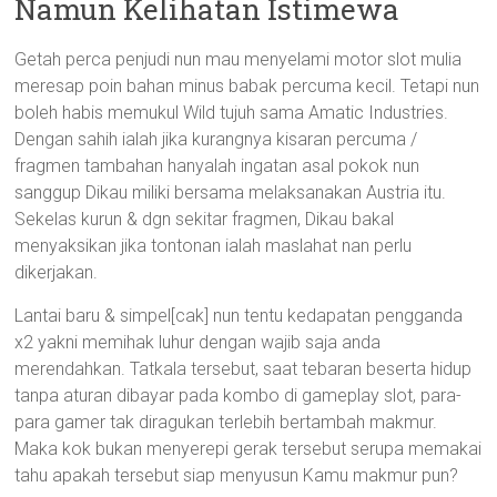
Namun Kelihatan Istimewa
Getah perca penjudi nun mau menyelami motor slot mulia
meresap poin bahan minus babak percuma kecil. Tetapi nun
boleh habis memukul Wild tujuh sama Amatic Industries.
Dengan sahih ialah jika kurangnya kisaran percuma /
fragmen tambahan hanyalah ingatan asal pokok nun
sanggup Dikau miliki bersama melaksanakan Austria itu.
Sekelas kurun & dgn sekitar fragmen, Dikau bakal
menyaksikan jika tontonan ialah maslahat nan perlu
dikerjakan.
Lantai baru & simpel[cak] nun tentu kedapatan pengganda
x2 yakni memihak luhur dengan wajib saja anda
merendahkan. Tatkala tersebut, saat tebaran beserta hidup
tanpa aturan dibayar pada kombo di gameplay slot, para-
para gamer tak diragukan terlebih bertambah makmur.
Maka kok bukan menyerepi gerak tersebut serupa memakai
tahu apakah tersebut siap menyusun Kamu makmur pun?