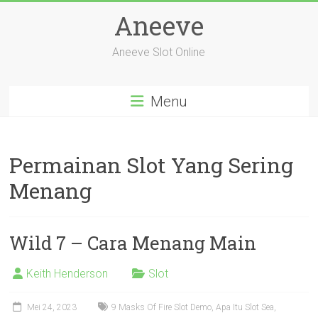
Skip
Aneeve
to
content
Aneeve Slot Online
Menu
Permainan Slot Yang Sering
Menang
Wild 7 – Cara Menang Main
Keith Henderson
Slot
Mei 24, 2023
9 Masks Of Fire Slot Demo
,
Apa Itu Slot Sea
,