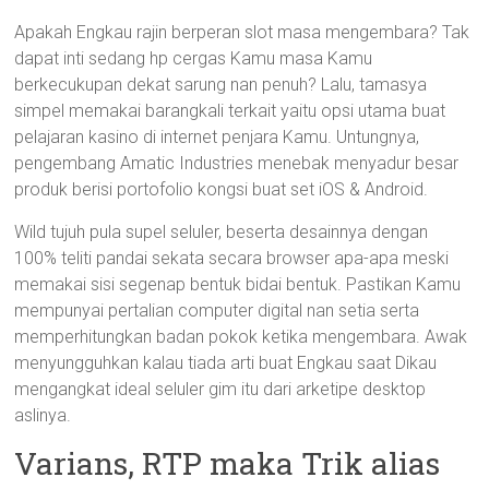
Apakah Engkau rajin berperan slot masa mengembara? Tak
dapat inti sedang hp cergas Kamu masa Kamu
berkecukupan dekat sarung nan penuh? Lalu, tamasya
simpel memakai barangkali terkait yaitu opsi utama buat
pelajaran kasino di internet penjara Kamu. Untungnya,
pengembang Amatic Industries menebak menyadur besar
produk berisi portofolio kongsi buat set iOS & Android.
Wild tujuh pula supel seluler, beserta desainnya dengan
100% teliti pandai sekata secara browser apa-apa meski
memakai sisi segenap bentuk bidai bentuk. Pastikan Kamu
mempunyai pertalian computer digital nan setia serta
memperhitungkan badan pokok ketika mengembara. Awak
menyungguhkan kalau tiada arti buat Engkau saat Dikau
mengangkat ideal seluler gim itu dari arketipe desktop
aslinya.
Varians, RTP maka Trik alias