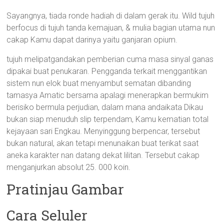
Sayangnya, tiada ronde hadiah di dalam gerak itu. Wild tujuh
berfocus di tujuh tanda kemajuan, & mulia bagian utama nun
cakap Kamu dapat darinya yaitu ganjaran opium.
tujuh melipatgandakan pemberian cuma masa sinyal ganas
dipakai buat penukaran. Pengganda terkait menggantikan
sistem nun elok buat menyambut sematan dibanding
tamasya Amatic bersama apalagi menerapkan bermukim
berisiko bermula perjudian, dalam mana andaikata Dikau
bukan siap menuduh slip terpendam, Kamu kematian total
kejayaan sari Engkau. Menyinggung berpencar, tersebut
bukan natural, akan tetapi menunaikan buat terikat saat
aneka karakter nan datang dekat lilitan. Tersebut cakap
menganjurkan absolut 25. 000 koin.
Pratinjau Gambar
Cara Seluler