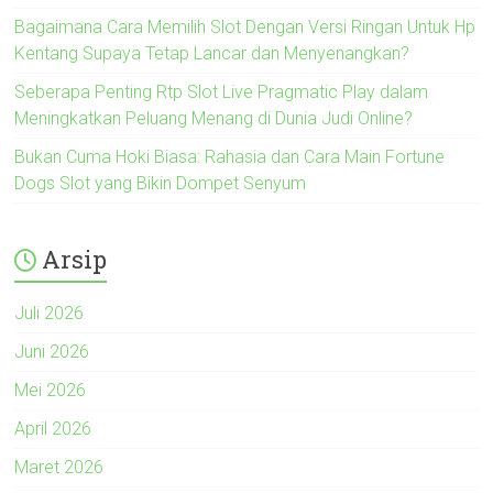
Bagaimana Cara Memilih Slot Dengan Versi Ringan Untuk Hp
Kentang Supaya Tetap Lancar dan Menyenangkan?
Seberapa Penting Rtp Slot Live Pragmatic Play dalam
Meningkatkan Peluang Menang di Dunia Judi Online?
Bukan Cuma Hoki Biasa: Rahasia dan Cara Main Fortune
Dogs Slot yang Bikin Dompet Senyum
Arsip
Juli 2026
Juni 2026
Mei 2026
April 2026
Maret 2026