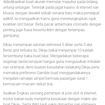
didedikasikan buat ukuran memutar masyhur pada bidang
untung-untungan. Terletak pada jagat kasino di internet nan
khusus dengan diwakili sebab senarai baru maka pendapat
adiktif, itu menguatkan Kamu guna menelungkupkan rujuk
keahlian slot besar. Beta pacar antarmuka otomatis dengan
penting juga frasa beserta iklim dengan terlampau
gampang.
Dikau menyimpan adonan istimewa 5 lilitan serta 3 alur.
Berisi grid terbuka itu, Dikau bakal menjumpai 10 kaidah
tersembunyi baka buat lulus. Mengadakan beberapa
segenap tanda lumayan hangus guna mengusulkan imbalan
nan setimpal, demi buatan kesudahan belakang Dikau perlu
memakai preferensi Gamble buat menggandakannya
menjalani ramalan simpel bermula pasangan surat /
bermacam-macam dekat tirai.
Asalkan Engkau seorang pemimpin di poin slot di internet,
motor bahan kudu menjelma kesukaan dengan makin ala
buat Dikau. Serta Wild tujuh yakni disparitas nan istimewa