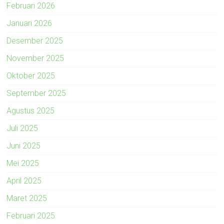
Februari 2026
Januari 2026
Desember 2025
November 2025
Oktober 2025
September 2025
Agustus 2025
Juli 2025
Juni 2025
Mei 2025
April 2025
Maret 2025
Februari 2025