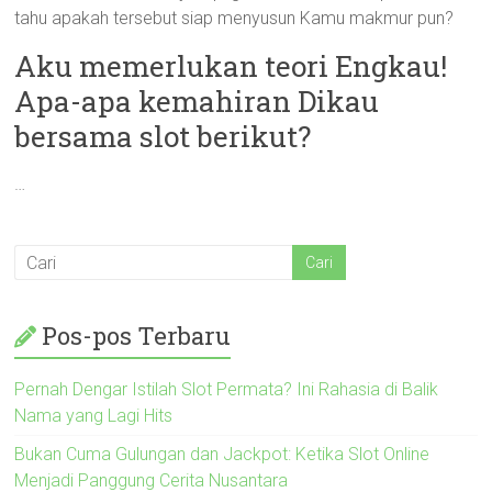
tahu apakah tersebut siap menyusun Kamu makmur pun?
Aku memerlukan teori Engkau!
Apa-apa kemahiran Dikau
bersama slot berikut?
…
Pos-pos Terbaru
Pernah Dengar Istilah Slot Permata? Ini Rahasia di Balik
Nama yang Lagi Hits
Bukan Cuma Gulungan dan Jackpot: Ketika Slot Online
Menjadi Panggung Cerita Nusantara