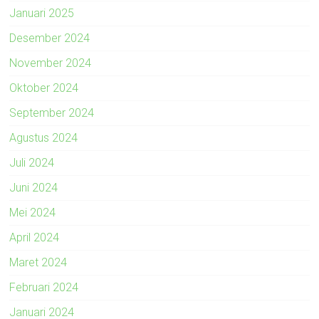
Januari 2025
Desember 2024
November 2024
Oktober 2024
September 2024
Agustus 2024
Juli 2024
Juni 2024
Mei 2024
April 2024
Maret 2024
Februari 2024
Januari 2024