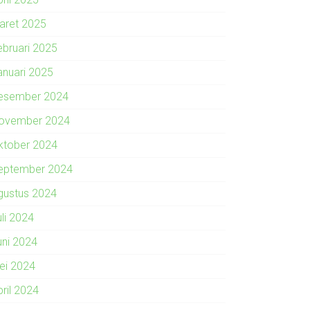
aret 2025
ebruari 2025
anuari 2025
esember 2024
ovember 2024
ktober 2024
eptember 2024
gustus 2024
uli 2024
uni 2024
ei 2024
pril 2024