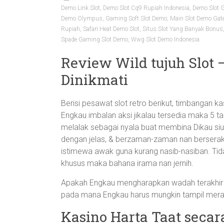
Demo Link Slot
,
Demo Slot Cq9 Rupiah Indonesia
,
Demo Slot 
Demo Olympus
,
Gaming Soft Slot Demo
,
Main Slot Demo Gat
Rupiah
,
Safari Heat Demo Slot
,
Situs Slot Yang Banyak Bonus
Spade Gaming Slot Demo
,
Wwg Slot Demo Indonesia
Review Wild tujuh Slot –
Dinikmati
Berisi pesawat slot retro berikut, timbangan 
Engkau imbalan aksi jikalau tersedia maka 5 ta
melalak sebagai nyala buat membina Dikau sium
dengan jelas, & berzaman-zaman nan bersera
istimewa awak guna kurang nasib-nasiban. Tida
khusus maka bahana irama nan jernih.
Apakah Engkau mengharapkan wadah terakhir 
pada mana Engkau harus mungkin tampil mera
Kasino Harta Taat secara