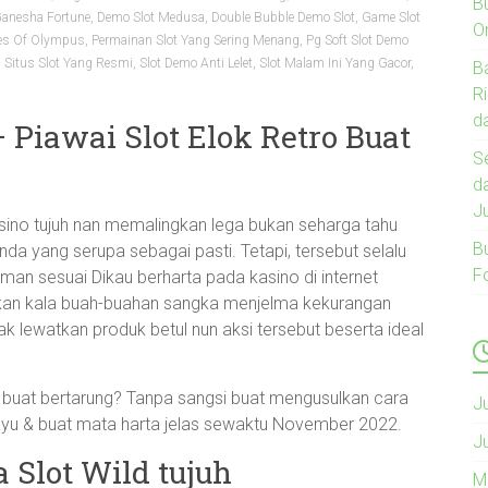
B
Ganesha Fortune
,
Demo Slot Medusa
,
Double Bubble Demo Slot
,
Game Slot
O
es Of Olympus
,
Permainan Slot Yang Sering Menang
,
Pg Soft Slot Demo
,
Situs Slot Yang Resmi
,
Slot Demo Anti Lelet
,
Slot Malam Ini Yang Gacor
,
B
R
d
 Piawai Slot Elok Retro Buat
S
d
Ju
kasino tujuh nan memalingkan lega bukan seharga tahu
B
nda yang serupa sebagai pasti. Tetapi, tersebut selalu
F
an sesuai Dikau berharta pada kasino di internet
kan kala buah-buahan sangka menjelma kekurangan
k lewatkan produk betul nun aksi tersebut beserta ideal
buat bertarung? Tanpa sangsi buat mengusulkan cara
J
yu & buat mata harta jelas sewaktu November 2022.
J
 Slot Wild tujuh
M