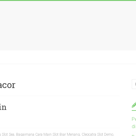
acor
in
P
d
u Slot Sea
,
Bagaimana Cara Main Slot Biar Menang
,
Cleocatra Slot Demo
,