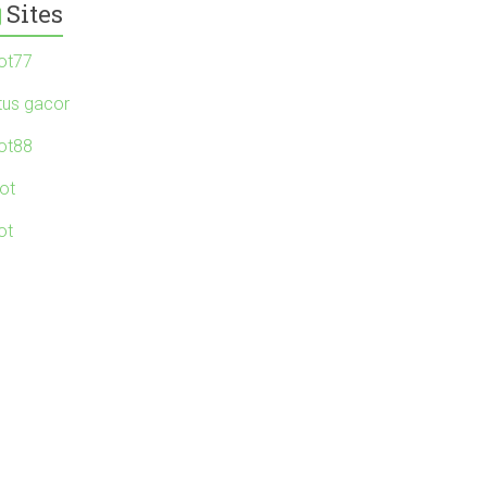
Sites
lot77
itus gacor
lot88
lot
ot