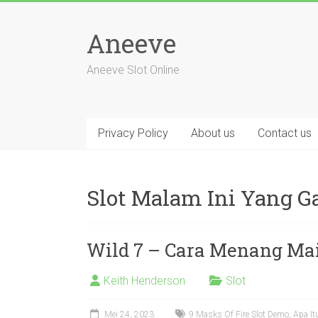
Skip
to
Aneeve
content
Aneeve Slot Online
Privacy Policy
About us
Contact us
Slot Malam Ini Yang G
Wild 7 – Cara Menang Ma
Keith Henderson
Slot
Mei 24, 2023
9 Masks Of Fire Slot Demo
,
Apa It