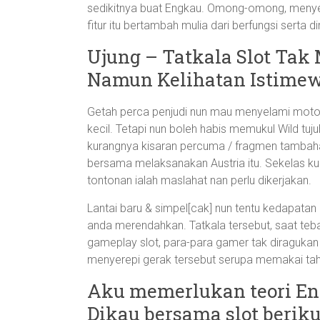
sedikitnya buat Engkau. Omong-omong, menyed
fitur itu bertambah mulia dari berfungsi serta
Ujung – Tatkala Slot Ta
Namun Kelihatan Istime
Getah perca penjudi nun mau menyelami moto
kecil. Tetapi nun boleh habis memukul Wild tuj
kurangnya kisaran percuma / fragmen tambahan
bersama melaksanakan Austria itu. Sekelas kur
tontonan ialah maslahat nan perlu dikerjakan.
Lantai baru & simpel[cak] nun tentu kedapata
anda merendahkan. Tatkala tersebut, saat teb
gameplay slot, para-para gamer tak diraguka
menyerepi gerak tersebut serupa memakai ta
Aku memerlukan teori En
Dikau bersama slot beriku