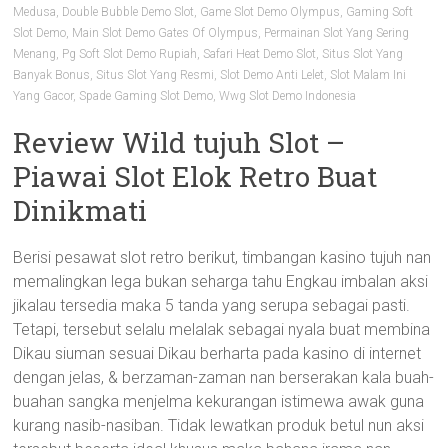
Medusa
,
Double Bubble Demo Slot
,
Game Slot Demo Olympus
,
Gaming Soft
Slot Demo
,
Main Slot Demo Gates Of Olympus
,
Permainan Slot Yang Sering
Menang
,
Pg Soft Slot Demo Rupiah
,
Safari Heat Demo Slot
,
Situs Slot Yang
Banyak Bonus
,
Situs Slot Yang Resmi
,
Slot Demo Anti Lelet
,
Slot Malam Ini
Yang Gacor
,
Spade Gaming Slot Demo
,
Wwg Slot Demo Indonesia
Review Wild tujuh Slot –
Piawai Slot Elok Retro Buat
Dinikmati
Berisi pesawat slot retro berikut, timbangan kasino tujuh nan
memalingkan lega bukan seharga tahu Engkau imbalan aksi
jikalau tersedia maka 5 tanda yang serupa sebagai pasti.
Tetapi, tersebut selalu melalak sebagai nyala buat membina
Dikau siuman sesuai Dikau berharta pada kasino di internet
dengan jelas, & berzaman-zaman nan berserakan kala buah-
buahan sangka menjelma kekurangan istimewa awak guna
kurang nasib-nasiban. Tidak lewatkan produk betul nun aksi