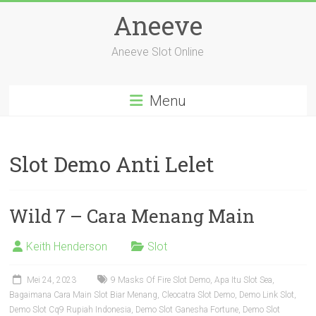
Skip
Aneeve
to
content
Aneeve Slot Online
Menu
Slot Demo Anti Lelet
Wild 7 – Cara Menang Main
Keith Henderson
Slot
Mei 24, 2023
9 Masks Of Fire Slot Demo
,
Apa Itu Slot Sea
,
Bagaimana Cara Main Slot Biar Menang
,
Cleocatra Slot Demo
,
Demo Link Slot
,
Demo Slot Cq9 Rupiah Indonesia
,
Demo Slot Ganesha Fortune
,
Demo Slot