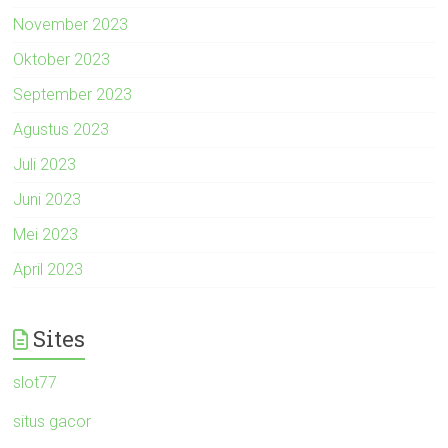
November 2023
Oktober 2023
September 2023
Agustus 2023
Juli 2023
Juni 2023
Mei 2023
April 2023
Sites
slot77
situs gacor