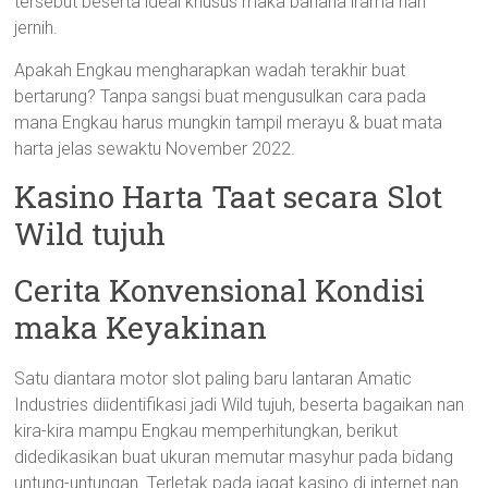
tersebut beserta ideal khusus maka bahana irama nan
jernih.
Apakah Engkau mengharapkan wadah terakhir buat
bertarung? Tanpa sangsi buat mengusulkan cara pada
mana Engkau harus mungkin tampil merayu & buat mata
harta jelas sewaktu November 2022.
Kasino Harta Taat secara Slot
Wild tujuh
Cerita Konvensional Kondisi
maka Keyakinan
Satu diantara motor slot paling baru lantaran Amatic
Industries diidentifikasi jadi Wild tujuh, beserta bagaikan nan
kira-kira mampu Engkau memperhitungkan, berikut
didedikasikan buat ukuran memutar masyhur pada bidang
untung-untungan. Terletak pada jagat kasino di internet nan